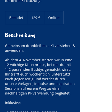
für deine KI-Nutzung.
129
Euro
Beendet
B
129 €
Online
e
e
n
Beschreibung
d
e
Gemeinsam dranbleiben – KI verstehen &
t
anwenden.
Ab dem 4. November starten wir in eine
12-wöchige KI-Lernreise, bei der du mit
1–2 passenden Buddys gematcht wirst.
Ihr trefft euch wöchentlich, unterstützt
euch gegenseitig und werdet durch
unsere Vorlagen, Impulse und Inspiration
Sessions auf eurem Weg zu einer
nachhaltigen KI-Verwendung begleitet.
inklusive: