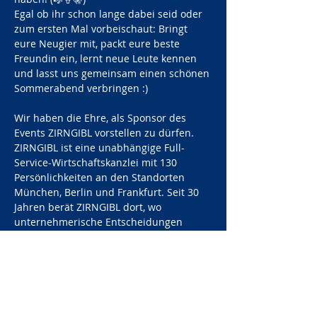
Egal ob ihr schon lange dabei seid oder 
zum ersten Mal vorbeischaut: Bringt 
eure Neugier mit, packt eure beste 
Freundin ein, lernt neue Leute kennen 
und lasst uns gemeinsam einen schönen 
Sommerabend verbringen :)
Wir haben die Ehre, als Sponsor des 
Events ZIRNGIBL vorstellen zu dürfen. 
ZIRNGIBL ist eine unabhängige Full-
Service-Wirtschaftskanzlei mit 130 
Persönlichkeiten an den Standorten 
München, Berlin und Frankfurt. Seit 30 
Jahren berät ZIRNGIBL dort, wo 
unternehmerische Entscheidungen 
getroffen werden – von Start-Ups über 
den Mittelstand bis hin zu 
internationalen Konzernen. Was sie 
auszeichnet: Sie verbinden…
Mehr anzeigen