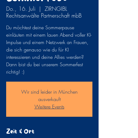
Do., 16. Juli
  |  
ZIRNGIBL
Rechtsanwälte Partnerschaft mbB
Du möchtest deine Sommerpause
einläuten mit einem lauen Abend voller KI-
Impulse und einem Netzwerk an Frauen,
die sich genauso wie du für KI
interessieren und deine Allies werden?
Dann bist du bei unserem Sommerfest
richtig! :)
Wir sind leider in München
ausverkauft
Weitere Events
Zeit & Ort