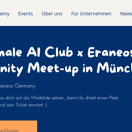
demy
Events
Über uns
Für Unternehmen
News
ale AI Club x Eraneo
ity Meet-up in Münc
raneos Germany
ss dich auf die Warteliste setzen, damit du direkt einen Platz
 sein Ticket storniert :)
schlossen