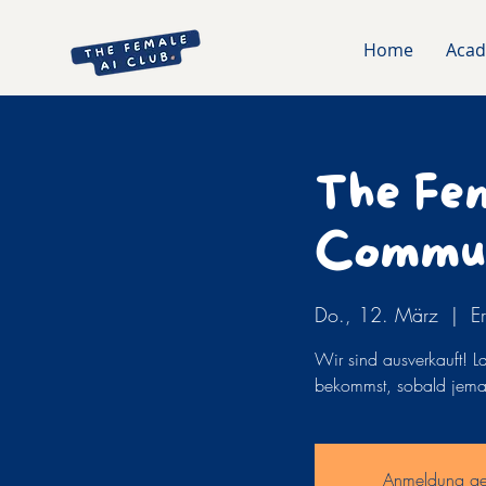
Home
Aca
The Fem
Commun
Do., 12. März
  |  
E
Wir sind ausverkauft! La
bekommst, sobald jemand
Anmeldung ge