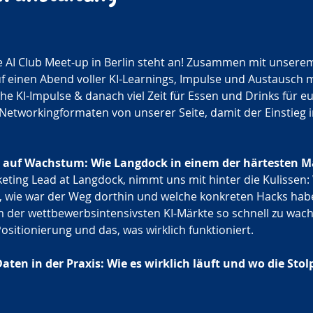
e AI Club Meet-up in Berlin steht an! Zusammen mit unser
uf einen Abend voller KI-Learnings, Impulse und Austausch 
che KI-Impulse & danach viel Zeit für Essen und Drinks für eu
Networkingformaten von unserer Seite, damit der Einstieg ins
0 auf Wachstum: Wie Langdock in einem der härtesten Mä
eting Lead at Langdock, nimmt uns mit hinter die Kulissen
 wie war der Weg dorthin und welche konkreten Hacks hab
m der wettbewerbsintensivsten KI-Märkte so schnell zu wachs
Positionierung und das, was wirklich funktioniert.
Daten in der Praxis: Wie es wirklich läuft und wo die Stol