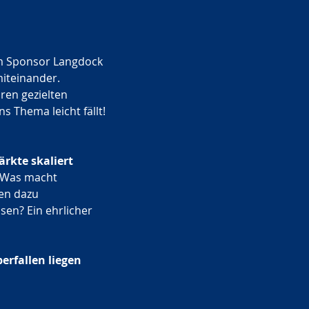
em Sponsor Langdock 
miteinander.
ren gezielten 
 Thema leicht fällt! 
rkte skaliert
: Was macht 
en dazu 
en? Ein ehrlicher 
perfallen liegen