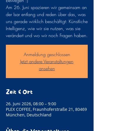
bewegen :)
Am 26. Juni spazieren wir gemeinsam an
der Isar entlang und reden über das, was
uns gerade wirklich beschäftigt: Künstliche
Intelligenz, wie wir sie nutzen, was sie
verändert und wo wir noch Fragen haben.
Anmeldung geschlossen
Jetzt andere Veranstaltungen
ansehen
Zeit & Ort
26. Juni 2026, 08:00 – 9:00
PLEX COFFEE, Fraunhoferstraße 21, 80469
München, Deutschland