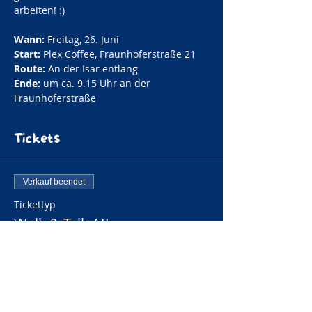
arbeiten! :) 
Wann:
 Freitag, 26. Juni
Start:
 Plex Coffee, Fraunhoferstraße 21
Route:
 An der Isar entlang
Ende: 
um ca. 9.15 Uhr an der 
Fraunhoferstraße 
Tickets
Verkauf beendet
Tickettyp
Walk & Talk AI!
Preis
7,50 €