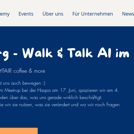
demy
Events
Über uns
Für Unternehmen
News
 - Walk & Talk AI im 
FAIR coffee & more
st uns auch bewegen :)
m Meet-up bei der Haspa am 17. Juni, spazieren wir am 4.
reden über das, was uns gerade wirklich beschäftigt:
 wie wir sie nutzen, was sie verändert und wo wir noch Fragen