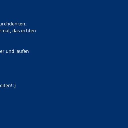
durchdenken. 
rmat, das echten 
er und laufen 
ten! :) 