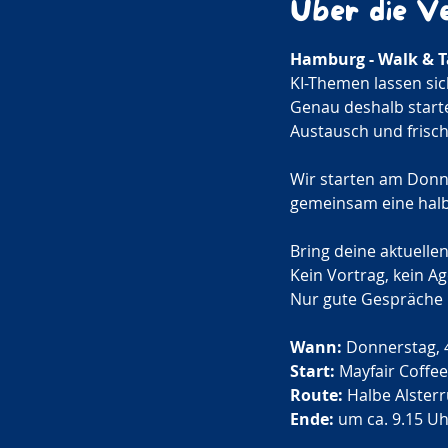
Über die V
Hamburg - Walk & Ta
KI-Themen lassen si
Genau deshalb starte
Austausch und frisc
Wir starten am Donne
gemeinsam eine halb
Bring deine aktuelle
Kein Vortrag, kein A
Nur gute Gespräche m
Wann:
 Donnerstag, 4
Start:
 Mayfair Coffe
Route:
 Halbe Alster
Ende: 
um ca. 9.15 U