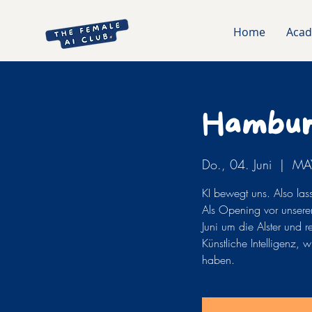
Home
Aca
Hamburg
Do., 04. Juni
  |  
MAY
KI bewegt uns. Also las
Als Opening vor unsere
Juni um die Alster und 
Künstliche Intelligenz,
haben.