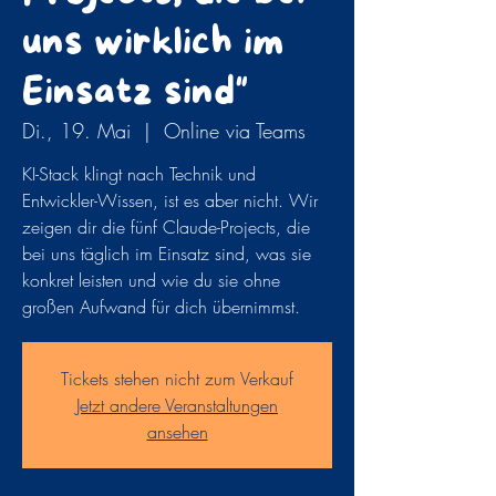
uns wirklich im
Einsatz sind"
Di., 19. Mai
  |  
Online via Teams
KI-Stack klingt nach Technik und
Entwickler-Wissen, ist es aber nicht. Wir
zeigen dir die fünf Claude-Projects, die
bei uns täglich im Einsatz sind, was sie
konkret leisten und wie du sie ohne
großen Aufwand für dich übernimmst.
Tickets stehen nicht zum Verkauf
Jetzt andere Veranstaltungen
ansehen