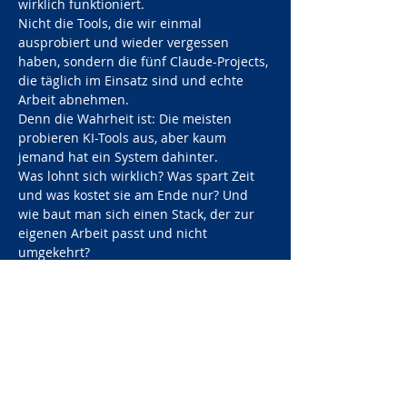
wirklich funktioniert. 
Nicht die Tools, die wir einmal 
ausprobiert und wieder vergessen 
haben, sondern die fünf Claude-Projects, 
die täglich im Einsatz sind und echte 
Arbeit abnehmen.
Denn die Wahrheit ist: Die meisten 
probieren KI-Tools aus, aber kaum 
jemand hat ein System dahinter. 
Was lohnt sich wirklich? Was spart Zeit 
und was kostet sie am Ende nur? Und 
wie baut man sich einen Stack, der zur 
eigenen Arbeit passt und nicht 
umgekehrt?
Genau das schauen wir uns gemeinsam 
an. Konkret, direkt nachbaubar und 
ohne Umwege über…
Mehr anzeigen
Diese Veranstaltung teilen