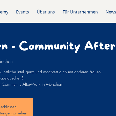
demy
Events
Über uns
Für Unternehmen
News
n - Community Afte
nchen
r Künstliche Intelligenz und möchtest dich mit anderen Frauen
e austauschen?
 Community After-Work in München!
schlossen
altungen ansehen