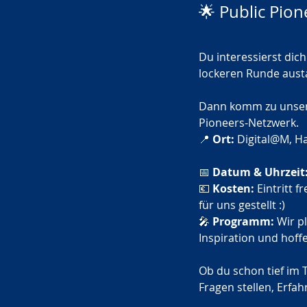
🌟 Public Pio
Du interessierst dich
lockeren Runde aus
Dann komm zu unser
Pioneers-Netzwerk. 
📍 
Ort:
 Digital@M, H
📅 
Datum & Uhrzeit
💶 
Kosten:
 Eintritt 
für uns gestellt :)
🎤 
Programm:
 Wir p
Inspiration und hoff
Ob du schon tief im T
Fragen stellen, Erfa