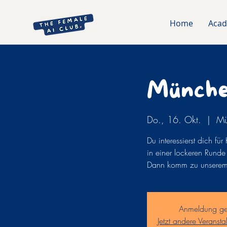
Home
Aca
Münche
Do., 16. Okt.
  |  
Mü
Du interessierst dich fü
in einer lockeren Rund
Dann komm zu unserem
Anmeldung ge
Jetzt andere Veranst